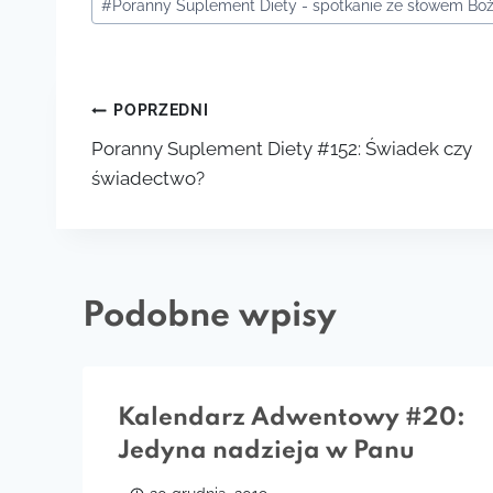
#
Poranny Suplement Diety - spotkanie ze słowem B
wpisu:
Nawigacja
POPRZEDNI
Poranny Suplement Diety #152: Świadek czy
wpisu
świadectwo?
Podobne wpisy
Kalendarz Adwentowy #20:
Jedyna nadzieja w Panu