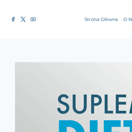
Przejdź
do
Strona Główna
O N
treści