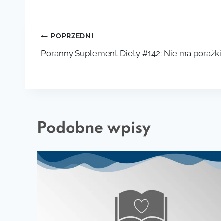
Nawigacja
POPRZEDNI
Poranny Suplement Diety #142: Nie ma porażki
wpisu
Podobne wpisy