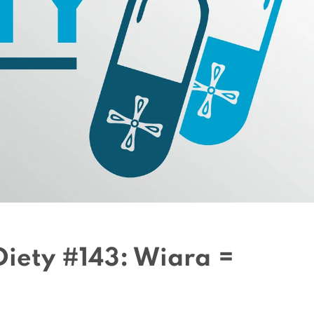
iety #143: Wiara =