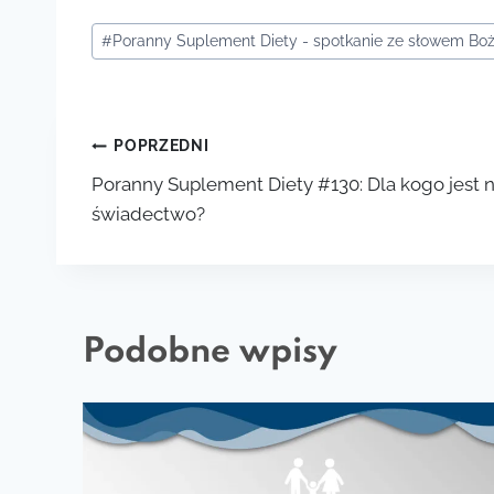
Tagi
#
Poranny Suplement Diety - spotkanie ze słowem B
wpisu:
Nawigacja
POPRZEDNI
Poranny Suplement Diety #130: Dla kogo jest 
wpisu
świadectwo?
Podobne wpisy