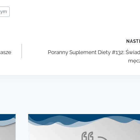
ożym
NAST
nasze
Poranny Suplement Diety #132: Świad
męc