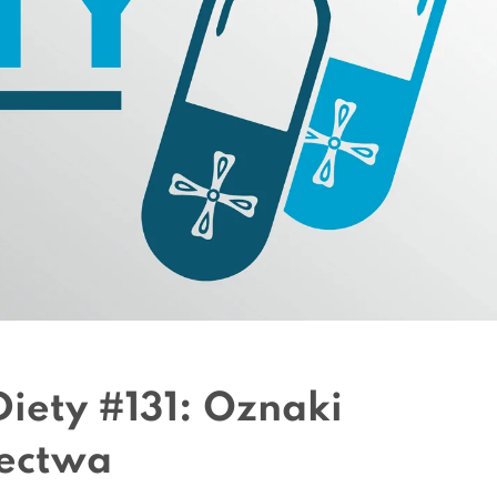
iety #131: Oznaki
ectwa