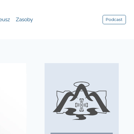
leusz
Zasoby
Podcast