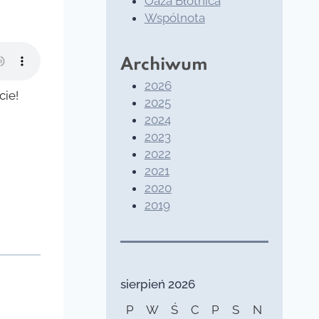
Oaza Błotnica
Wspólnota
Archiwum
2026
cie!
2025
2024
2023
2022
2021
2020
2019
sierpień 2026
P
W
Ś
C
P
S
N