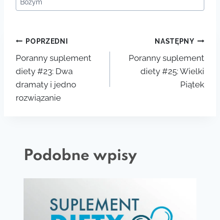
Bożym
Nawigacja
POPRZEDNI
NASTĘPNY
Poranny suplement
Poranny suplement
wpisu
diety #23: Dwa
diety #25: Wielki
dramaty i jedno
Piątek
rozwiązanie
Podobne wpisy