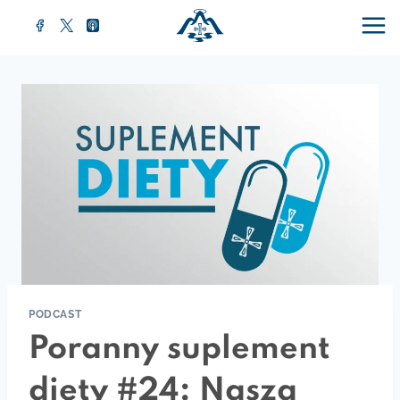
Przejdź
do
treści
PODCAST
Poranny suplement
diety #24: Nasza