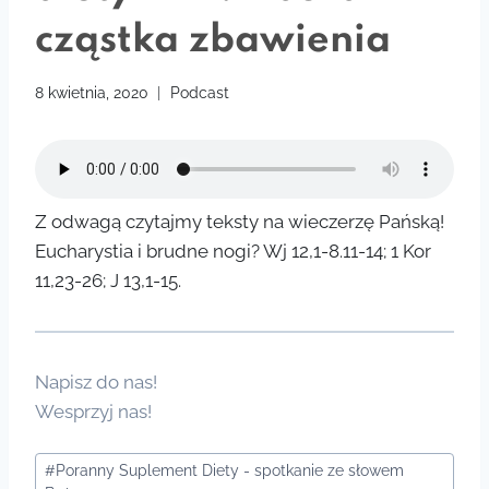
cząstka zbawienia
8 kwietnia, 2020
Podcast
Z odwagą czytajmy teksty na wieczerzę Pańską!
Eucharystia i brudne nogi? Wj 12,1-8.11-14; 1 Kor
11,23-26; J 13,1-15.
Napisz do nas!
Wesprzyj nas!
Tagi
#
Poranny Suplement Diety - spotkanie ze słowem
wpisu: