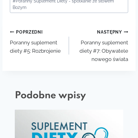
#
Poranny Suplement Diety - spotkanie ze słowem
wpisu:
Bożym
Nawigacja
POPRZEDNI
NASTĘPNY
Poranny suplement
Poranny suplement
wpisu
diety #5: Rozbrojenie
diety #7: Obywatele
nowego świata
Podobne wpisy