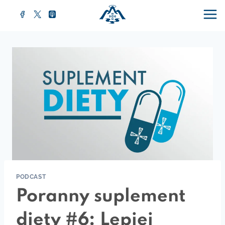
Przejdź
do
treści
PODCAST
Poranny suplement
diety #6: Lepiej