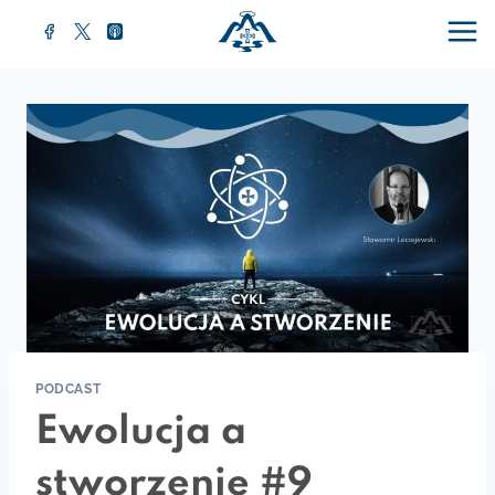
Przejdź
do
treści
PODCAST
Ewolucja a
stworzenie #9