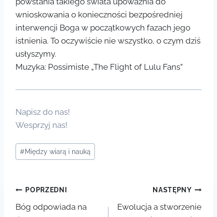
powstania takiego świata upoważnia do
wnioskowania o konieczności bezpośredniej
interwencji Boga w początkowych fazach jego
istnienia. To oczywiście nie wszystko, o czym dziś
usłyszymy.
Muzyka: Possimiste „The Flight of Lulu Fans”
Napisz do nas!
Wesprzyj nas!
Tagi
#
Między wiarą i nauką
wpisu:
Nawigacja
POPRZEDNI
NASTĘPNY
Bóg odpowiada na
Ewolucja a stworzenie
wpisu