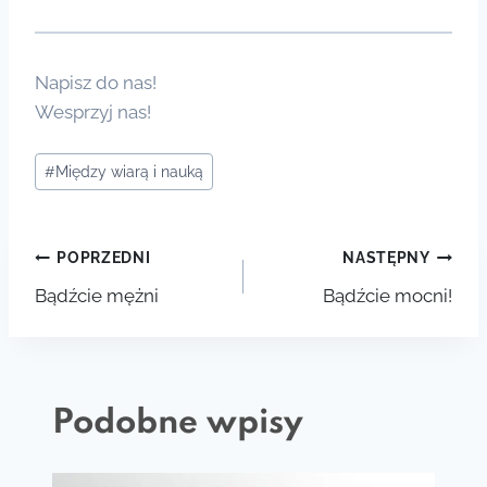
Napisz do nas!
Wesprzyj nas!
Tagi
#
Między wiarą i nauką
wpisu:
Nawigacja
POPRZEDNI
NASTĘPNY
Bądźcie mężni
Bądźcie mocni!
wpisu
Podobne wpisy