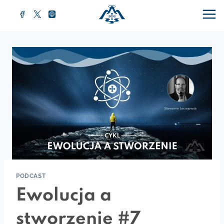
Przejdź
do
treści
PODCAST
Ewolucja a
stworzenie #7