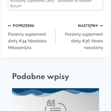
#
Poranny Suplement Diety - spotkanie ze słowem
wpisu:
Bożym
Nawigacja
POPRZEDNI
NASTĘPNY
Poranny suplement
Poranny suplement
wpisu
diety #34: Niedziela
diety #36: Nowe
Miłosierdzia
narodziny
Podobne wpisy