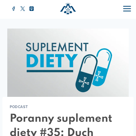
Przejdź
do
treści
PODCAST
Poranny suplement
diety #35: Duch