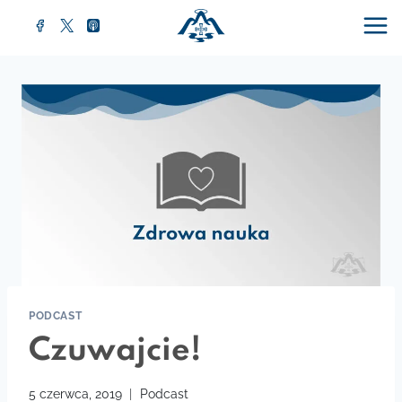
Przejdź
do
treści
PODCAST
Czuwajcie!
5 czerwca, 2019
Podcast