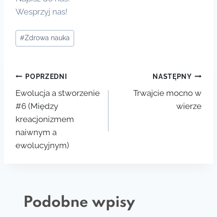
Wesprzyj nas!
Tagi
#
Zdrowa nauka
wpisu:
Nawigacja
POPRZEDNI
NASTĘPNY
Ewolucja a stworzenie
Trwajcie mocno w
wpisu
#6 (Między
wierze
kreacjonizmem
naiwnym a
ewolucyjnym)
Podobne wpisy