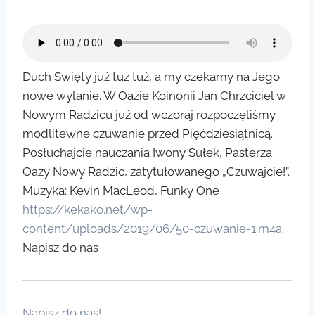
Duch Święty już tuż tuż, a my czekamy na Jego
nowe wylanie. W Oazie Koinonii Jan Chrzciciel w
Nowym Radzicu już od wczoraj rozpoczęliśmy
modlitewne czuwanie przed Pięćdziesiątnicą.
Posłuchajcie nauczania Iwony Sułek, Pasterza
Oazy Nowy Radzic, zatytułowanego „Czuwajcie!”.
Muzyka: Kevin MacLeod, Funky One
https://kekako.net/wp-
content/uploads/2019/06/50-czuwanie-1.m4a
Napisz do nas
Napisz do nas!