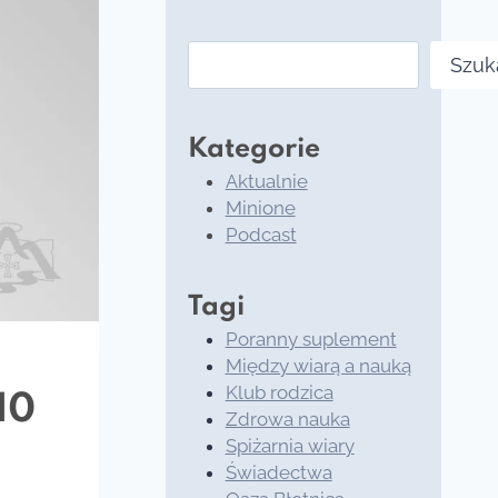
Szukaj
Szuk
Kategorie
Aktualnie
Minione
Podcast
Tagi
Poranny suplement
Między wiarą a nauką
Klub rodzica
10
Zdrowa nauka
Spiżarnia wiary
Świadectwa