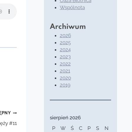
Oaza Błotnica
Wspólnota
Archiwum
2026
2025
2024
2023
2022
2021
2020
2019
ĘPNY
sierpień 2026
ięży #11
P
W
Ś
C
P
S
N