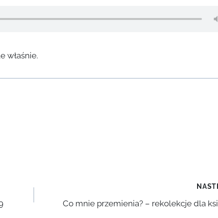
le właśnie.
NAST
9
Co mnie przemienia? – rekolekcje dla ks