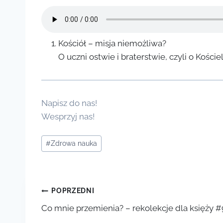
Kościół – misja niemożliwa?
O uczni ostwie i braterstwie, czyli o Koście
Napisz do nas!
Wesprzyj nas!
Tagi
#
Zdrowa nauka
wpisu:
Nawigacja
POPRZEDNI
Co mnie przemienia? – rekolekcje dla księży #
wpisu