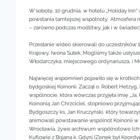
W sobotę, 10 grudnia, w hotelu „Holiday Inn”
powstania tamtejszej wspólnoty. Atmosfera rod
– zarówno podczas modlitwy, jak i w świadec
Przesłanie wideo skierowali do uczestników św
Krajowy, Iwona Sułek. Mogliśmy także usłysze
Włodarczyka, miejscowego ordynariusza, i Mo
Najwięcej wspomnień pojawiło się w krótkich
bydgoskiej Koinonii. Zaczął o. Robert Hetzyg,
wspólnocie, która wówczas przyjęła imię „Ja, P
Koinonią Jan Chrzciciel, stopniowo przyjmując 
Bydgoszczy ks. Jan Kruczyński, który towarzysz
animowali powstawanie wspólnot Koinonii w Po
Wrocławia, żywe archiwum wspólnotowe (chyb
Kuflowie z Bojana k. Gdyni (Zenek był Koord