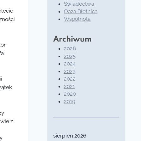
Świadectwa
olecie
Oaza Błotnica
Wspólnota
czności
Archiwum
tor
2026
fa
2025
2024
2023
i
2022
2021
zątek
2020
2019
zy
owie z
sierpień 2026
ę