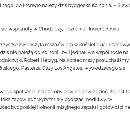
nego, do którego należy dziś bydgoska Koinonia, – Sław
 się wspólnoty w Chodzieży, Poznaniu i Inowrocławiu.
 wszystko zwieńczyła msza święta w Kościele Garnizonowy
ć dziś nie należą do Koinonii, byli jednak we wspólnocie na
ewodniczył o. Robert Hetzyg. Na koniec mszy posłuchaliśmy
 Bilskiego, Pasterza Oazy Los Angeles, wywodzącego się
wego spotkania, należałoby pewnie powiedzieć, że jest t
 i taka zapowiedź wybrzmiały podczas modlitwy, w
więc bydgoskiej Koinonii misyjnego zapału i gotowości na