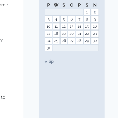
omir
P
W
Ś
C
P
S
N
1
2
3
4
5
6
7
8
9
10
11
12
13
14
15
16
17
18
19
20
21
22
23
m.
24
25
26
27
28
29
30
31
« lip
o
 to